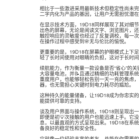
相比于一些激进采用最新技术但稳定性尚未完全
二字内化为产品的基因，让用户无需担忧潜在
在显示技术方面，19D18同样展现了其对
出色的屏幕，无论是阅读文字、浏览图片，还
触控响应的灵敏度也经过了反复调校，每一次
在操作过程中感受到🌸无与伦比的愉悦。
更重要的是，19D18在屏幕的护眼模式上
轻了长时间使用对眼睛的负担，这对于长时间
续航能力，作为衡量一款设备是否“省心”的关
大容量电池，并📝且通过精细的功耗管理系
重度用户，也能够轻松告别一天一充的焦虑，
器，也无需担心关键时刻电力耗尽的尴尬。
这种持久的能量储备，让19D18成为你忠
能提供可靠的支持。
谈及用户界面与操作系统，19D18则呈现出
即便是初💡次接触的用户也能迅速上手。它
息，以最直观的方式呈现出来。19D18在
备良好的稳定性和安全性。
它就像一位经验丰富的老友，总能在你需要的