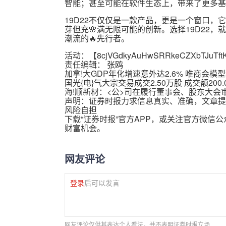
智能；甚至可能在软件生态上，带来了更多基
19D22不仅仅是一款产品，更是一个窗口
芽但充🌸满无限可能的创新。选择19D22
潮流的🔥先行者。
活动：【
8cjVGdkyAuHwSRRkeCZXbTJuTft
责任编辑： 张鸥
加拿!大GDP年化增速意外达2.6% 唯商会模
国光{电}气大宗交易成交2.50万股 成交额200.
海!顺新材：<公>司在履行董事会、股东大会
声明：证券时报力求信息真实、准确，文章提
风险自担
下载“证券时报”官方APP，或关注官方微信
财富机会。
网友评论
登录
后可以发言
网友评论仅供其表达个人看法，并不表明证券时报立场