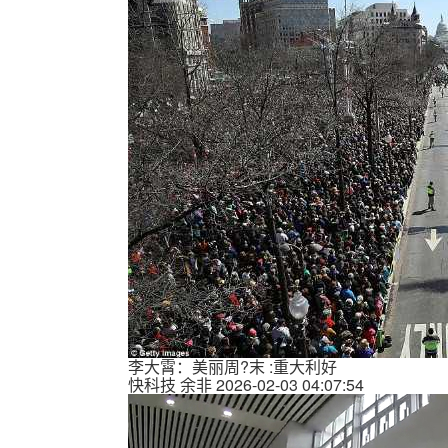
李大霄：美丽周?末 :重大利好
快科技
余非
2026-02-03 04:07:54