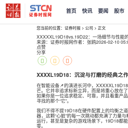
首页
快讯
要闻
股市
您当前的位置：
证券时报
>
公司
>
正文
XXXXXL19D18vs.19D22：一场细节
来源：证券时报网
作者：张鸥
2026-02-10 05:
点赞
分享
XXXXL19D18：沉淀与打磨的经典之
在智能设备📌的演进长河中，XXXXXL19
芒。它并非追求标新立异，而是将重心放在了
如果你是一位追求稳定、可靠，并且看重产品
寻找的那个“它”。
我们不得不提19D18在硬件配置上的均衡之
器，这颗“心脏”的每一次跳动都充满了力量
运行，甚至是复杂的游戏场景下，19D18
零。