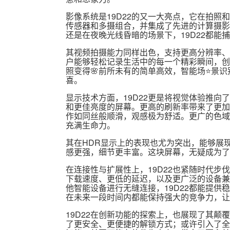
影像系统是19D22的又一大亮点，它在拍
传感器和多摄组合，并集成了先进的计算摄影
还是在夜晚光线昏暗的场景下，19D22都能
其视频拍摄能力同样出色，支持更高分辨率、
户能够轻松记录生活中的每一个精彩瞬间，创
照变得🌸前所未有的简单高效，智能场⭐景
喜。
显示技术方面，19D22更是将视觉体验推
和更佳亮度的屏幕。更高的刷新率带来了更加
作如同丝般顺滑，观感极为舒适。更广的色域
充满生命力。
其在HDR显示上的表现也尤为突出，能够展
感更强，细节更丰富。这块屏幕，无疑成为了1
在连接性与扩展性上，19D22也紧随时代
下载速度、更低的延迟，以及更广泛的设备兼
他智能设备进行无缝连接，19D22都能提供
在未来一段时间内都能保持强大的竞争力，让
19D22在创新功能的探索上，也展现了其
了更安全、更便捷的解锁方式；或许引入了全